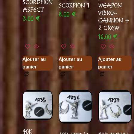
SCORDPION
SCORPION 1
WEAPON
ASPECT
VIBRO-
8.00
€
3.00
€
CANNON +
2 CREW
16.00
€
Ajouter au
Ajouter au
Ajouter au
panier
panier
panier
40K