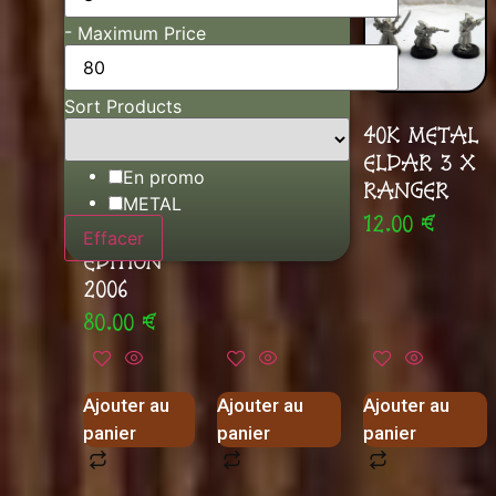
-
Maximum Price
Sort Products
40K
40K METAL
40K METAL
METAL
ELDAR 2 X
ELDAR 3 X
AUTARCH
En promo
DARK
RANGER
METAL
ELDAR
REAPER
12.00
€
LIMITED
Effacer
6.00
€
EDITION
2006
80.00
€
Ajouter au
Ajouter au
Ajouter au
panier
panier
panier