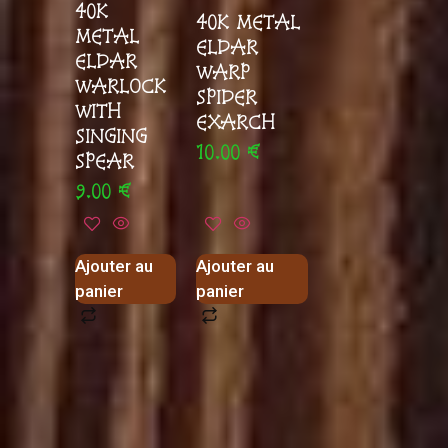
40K
40K METAL
METAL
ELDAR
ELDAR
WARP
WARLOCK
SPIDER
WITH
EXARCH
SINGING
10.00
€
SPEAR
9.00
€
Ajouter au
Ajouter au
panier
panier