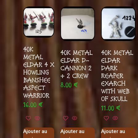
40K
40K METAL
40K METAL
METAL
ELDAR D-
ELDAR
ELDAR 4 X
CANNON 2
DARK
HOWLING
+ 2 CREW
REAPER
BANSHEE
EXARCH
8.00
€
ASPECT
WITH WEB
WARRIOR
OF SKULL
16.00
€
11.00
€
Ajouter au
Ajouter au
Ajouter au