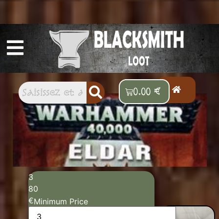
Vos figurines et accessoires Old School
préférés
0.00
€
3
80
23 résultats affichés
€
Minimum Price