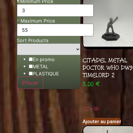
€
Minimum Price
-
Maximum Price
Sort Products
En promo
CITADEL METAL
METAL
DOCTOR WHO DW9
PLASTIQUE
TIMELORD 2
Effacer
3.00
€
Ajouter au panier