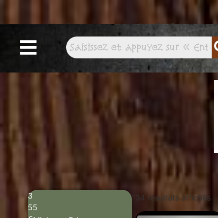
Vos figurines et accessoires Old School
préférés
3
34 résultats affichés
55