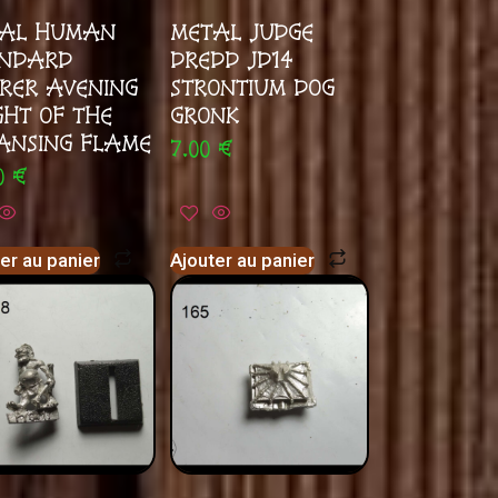
AL HUMAN
METAL JUDGE
NDARD
DREDD JD14
RER AVENING
STRONTIUM DOG
GHT OF THE
GRONK
ANSING FLAME
7.00
€
00
€
er au panier
Ajouter au panier