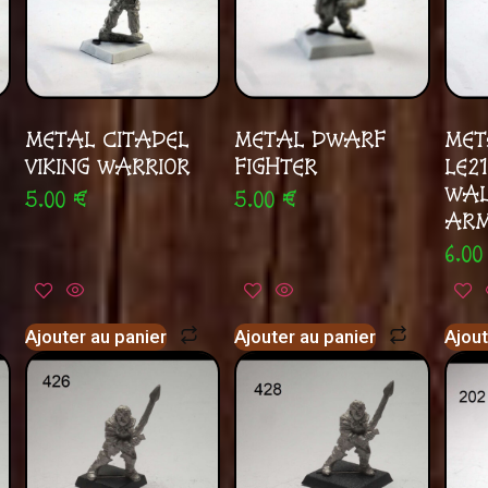
METAL CITADEL
METAL DWARF
MET
VIKING WARRIOR
FIGHTER
LE2
WAL
5.00
€
5.00
€
ARM
6.0
Ajouter au panier
Ajouter au panier
Ajout