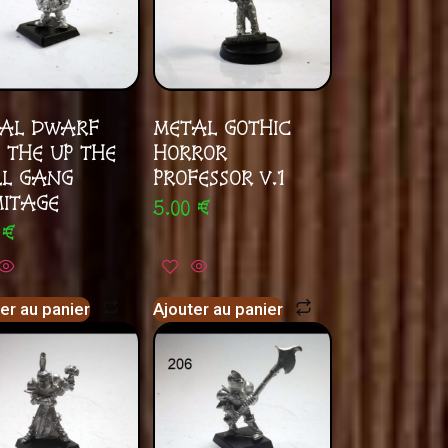
AL DWARF
METAL GOTHIC
1 THE UP THE
HORROR
L GANG
PROFESSOR V.1
ITAGE
5.00
€
0
€
er au panier
Ajouter au panier