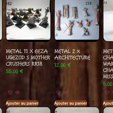
METAL 11 X EEZA
METAL 2 x
MET
UGEZOD S MOTHER
ARCHITECTURE
CHA
CRUSHERS RR18
WAR
12.00
€
CHA
55.00
€
MIS
5.0
Ajouter au panier
Ajouter au panier
Ajout