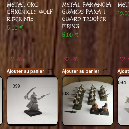
METAL ORC
METAL PARANOIA
MET
CHRONICLE WOLF
GUARDS PARA 1
19.
RIDER N15
GUARD TROOPER
FIRING
5.00
€
5.00
€
Ajouter au panier
Ajouter au panier
Ajout