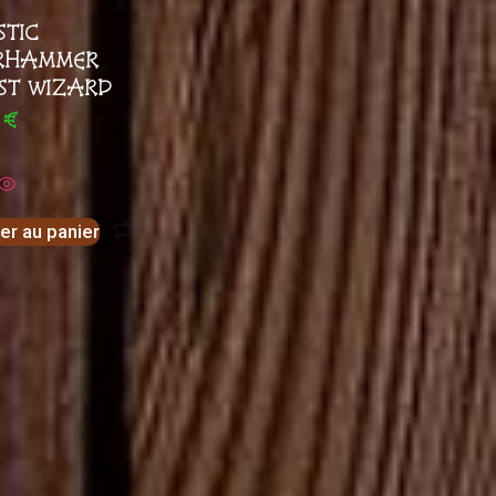
STIC
RHAMMER
ST WIZARD
0
€
er au panier