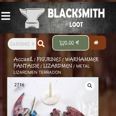
Vos figurines et accessoires Old School
préférés
0.00
€
Accueil
FIGURINES
WARHAMMER
/
/
FANTAISIE
LIZARDMEN
/
/ METAL
LIZARDMEN TERRADON