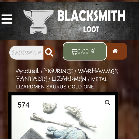
Vos figurines et accessoires Old School
préférés
0.00
€
Accueil
FIGURINES
WARHAMMER
/
/
FANTAISIE
LIZARDMEN
/
/ METAL
LIZARDMEN SAURUS COLD ONE