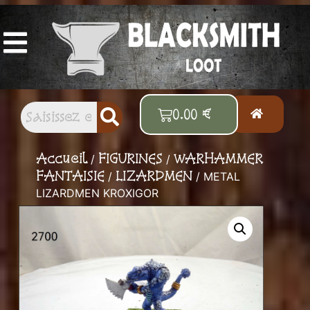
Vos figurines et accessoires Old School
préférés
0.00
€
Accueil
FIGURINES
WARHAMMER
/
/
FANTAISIE
LIZARDMEN
/
/ METAL
LIZARDMEN KROXIGOR