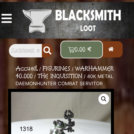
Vos figurines et accessoires Old School
préférés
0.00
€
Accueil
FIGURINES
WARHAMMER
/
/
40.000
THE INQUISITION
/
/ 40K METAL
DAEMONHUNTER COMBAT SERVITOR